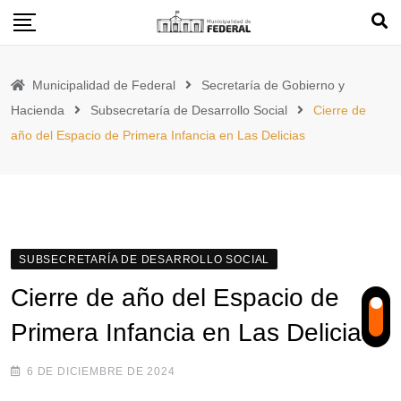
Skip
to
content
Municipalidad de Federal
Secretaría de Gobierno y
Hacienda
Subsecretaría de Desarrollo Social
Cierre de
año del Espacio de Primera Infancia en Las Delicias
SUBSECRETARÍA DE DESARROLLO SOCIAL
Cierre de año del Espacio de
Primera Infancia en Las Delicias
6 DE DICIEMBRE DE 2024