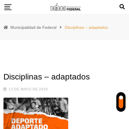
Skip
to
content
Municipalidad de Federal
Disciplinas – adaptados
Disciplinas – adaptados
13 DE MAYO DE 2026