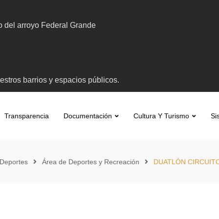
to del arroyo Federal Grande
stros barrios y espacios públicos.
Transparencia
Documentación
Cultura Y Turismo
Si
 Deportes
Área de Deportes y Recreación
DUATLÓN CIRCUITO