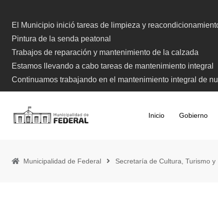
Skip
to
El Municipio inició tareas de limpieza y reacondicionamien
content
Pintura de la senda peatonal
Trabajos de reparación y mantenimiento de la calzada
Estamos llevando a cabo tareas de mantenimiento integral
Continuamos trabajando en el mantenimiento integral de nue
Inicio
Gobierno
Municipalidad de Federal
Secretaría de Cultura, Turismo y