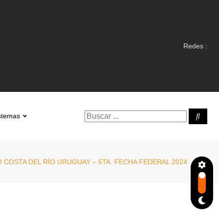
Redes :
stemas
 COSTA DEL RÍO URUGUAY – 5TA. FECHA FEDERAL 2024