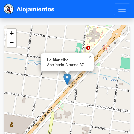
Alojamientos
+
−
×
La Marielita
Apolinario Almada 871