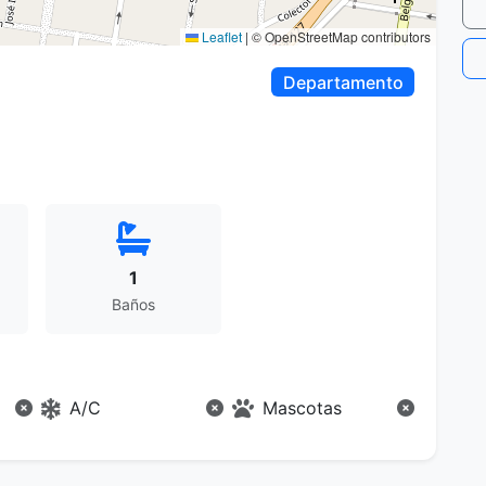
Leaflet
|
© OpenStreetMap contributors
Departamento
1
Baños
A/C
Mascotas