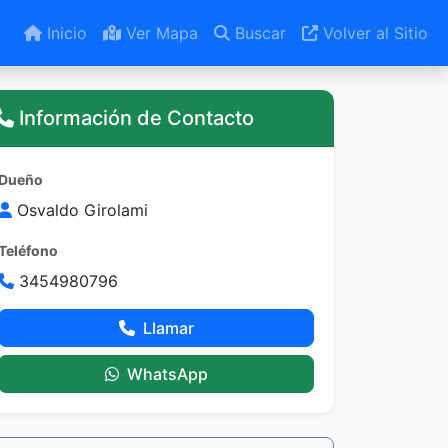
Inicio
Ver Mapa
Buscar
Volver al Sitio
Información de Contacto
Dueño
Osvaldo Girolami
Teléfono
3454980796
Llamar
WhatsApp