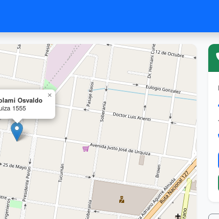
×
olami Osvaldo
uiza 1555