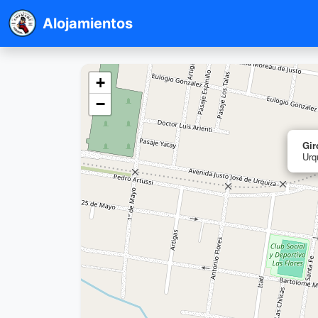
Alojamientos
+
−
Gir
Urq