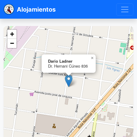
Alojamientos
+
−
×
Dario Ladner
Dr. Hernani Cúneo 836