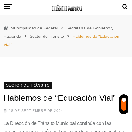
Skip
to
content
Municipalidad de Federal
Secretaría de Gobierno y
Hacienda
Sector de Tránsito
Hablemos de “Educación
Vial”
SECTOR DE TRÁNSITO
Hablemos de “Educación Vial”
18 DE SEPTIEMBRE DE 2024
La Dirección de Tránsito Municipal continúa con las
jornadas de educación vial en las instituciones educativas.