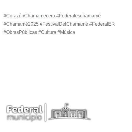
#CorazónChamamecero #Federaleschamamé
#Chamamé2025 #FestivalDelChamamé #FederalER
#ObrasPúblicas #Cultura #Música