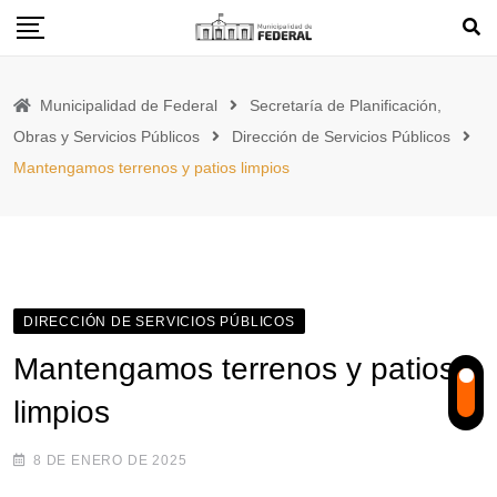
Skip
to
content
Municipalidad de Federal
Secretaría de Planificación,
Obras y Servicios Públicos
Dirección de Servicios Públicos
Mantengamos terrenos y patios limpios
DIRECCIÓN DE SERVICIOS PÚBLICOS
Mantengamos terrenos y patios
limpios
8 DE ENERO DE 2025