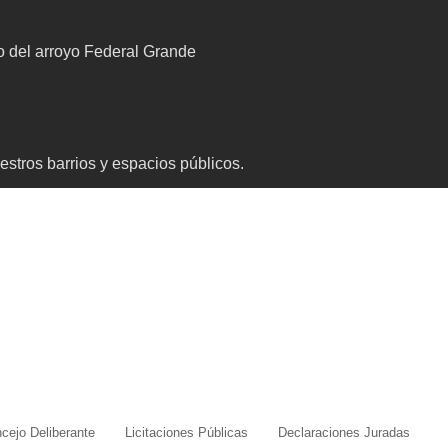
to del arroyo Federal Grande
stros barrios y espacios públicos.
cejo Deliberante
Licitaciones Públicas
Declaraciones Juradas