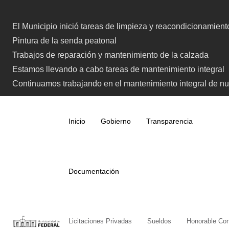
Skip
to
El Municipio inició tareas de limpieza y reacondicionamien
content
Pintura de la senda peatonal
Trabajos de reparación y mantenimiento de la calzada
Estamos llevando a cabo tareas de mantenimiento integral
Continuamos trabajando en el mantenimiento integral de nue
Inicio
Gobierno
Transparencia
Documentación
Licitaciones Privadas
Sueldos
Honorable Con