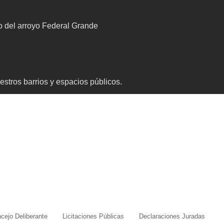
to del arroyo Federal Grande
stros barrios y espacios públicos.
cejo Deliberante
Licitaciones Públicas
Declaraciones Juradas