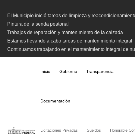
Skip
to
El Municipio inició tareas de limpieza y reacondicionamien
content
Pintura de la senda peatonal
Trabajos de reparación y mantenimiento de la calzada
Estamos llevando a cabo tareas de mantenimiento integral
Continuamos trabajando en el mantenimiento integral de nue
Inicio
Gobierno
Transparencia
Documentación
Licitaciones Privadas
Sueldos
Honorable Con