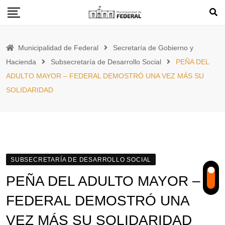
Skip
to
content
Municipalidad de Federal
Secretaría de Gobierno y
Hacienda
Subsecretaría de Desarrollo Social
PEÑA DEL
ADULTO MAYOR – FEDERAL DEMOSTRÓ UNA VEZ MÁS SU
SOLIDARIDAD
SUBSECRETARÍA DE DESARROLLO SOCIAL
PEÑA DEL ADULTO MAYOR –
FEDERAL DEMOSTRÓ UNA
VEZ MÁS SU SOLIDARIDAD