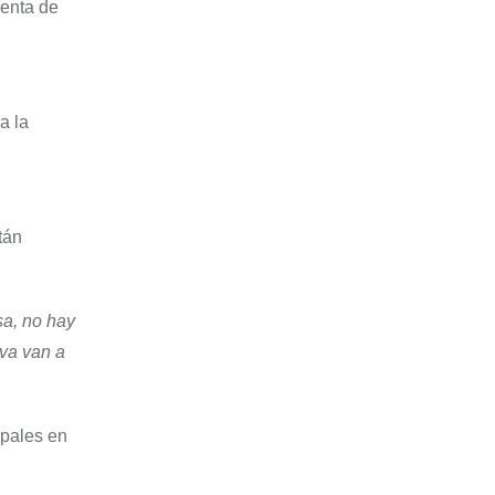
venta de
a la
tán
sa, no hay
iva van a
ipales en