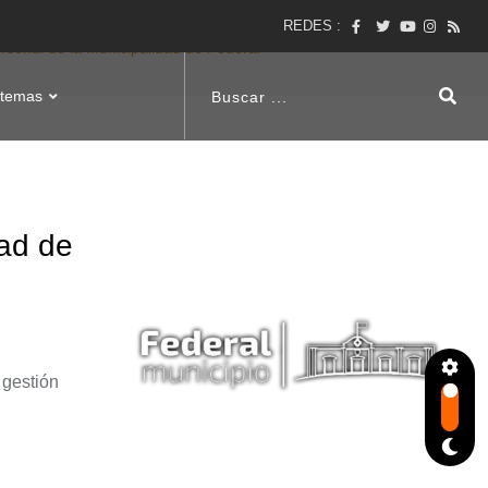
REDES :
rsonal de la Municipalidad de Federal
stemas
dad de
 gestión