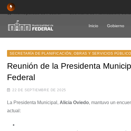
Skip
to
Municipalidad de Federal
Secretaría de Planificación, Obra
content
Inicio
Gobierno
SECRETARÍA DE PLANIFICACIÓN, OBRAS Y SERVICIOS PÚBLIC
Reunión de la Presidenta Municip
Federal
22 DE SEPTIEMBRE DE 2025
La Presidenta Municipal,
Alicia Oviedo
, mantuvo un encuen
actual: