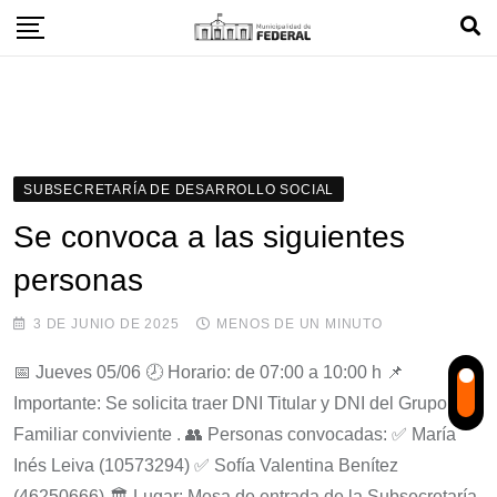
Skip
to
content
SUBSECRETARÍA DE DESARROLLO SOCIAL
Se convoca a las siguientes
personas
3 DE JUNIO DE 2025
MENOS DE UN MINUTO
📅 Jueves 05/06 🕗 Horario: de 07:00 a 10:00 h 📌
Importante: Se solicita traer DNI Titular y DNI del Grupo
Familiar conviviente . 👥 Personas convocadas: ✅ María
Inés Leiva (10573294) ✅ Sofía Valentina Benítez
(46250666) 🏛 Lugar: Mesa de entrada de la Subsecretaría