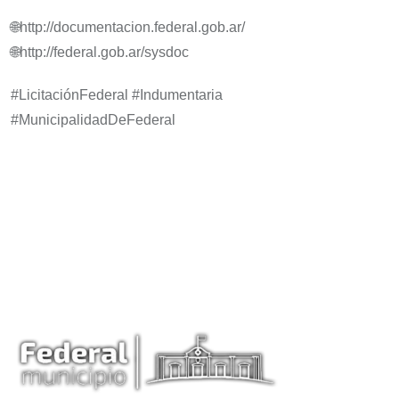
🌐http://documentacion.federal.gob.ar/
🌐http://federal.gob.ar/sysdoc
#LicitaciónFederal #Indumentaria
#MunicipalidadDeFederal