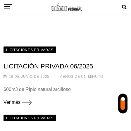
Skip
to
content
LICITACIONES PRIVADAS
LICITACIÓN PRIVADA 06/2025
19 DE JUNIO DE 2025
MENOS DE UN MINUTO
600m3 de Ripio natural arcilloso
Ver más
LICITACIONES PRIVADAS