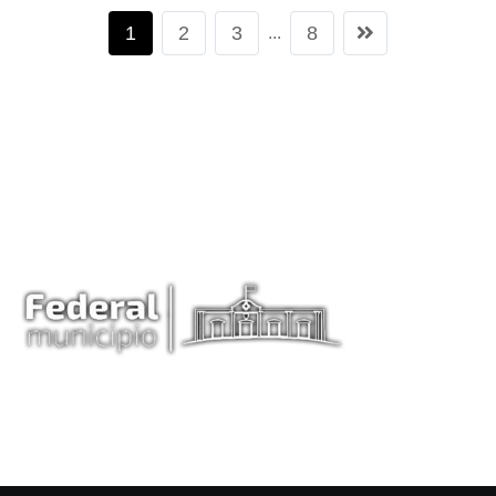
1
2
3
8
...