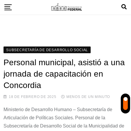
Skip
to
content
SUBSECRETARÍA DE DESARROLLO SOCIAL
Personal municipal, asistió a una
jornada de capacitación en
Concordia
18 DE FEBRERO DE 2025
MENOS DE UN MINUTO
Ministerio de Desarrollo Humano – Subsecretaría de
Articulación de Políticas Sociales. Personal de la
Subsecretaría de Desarrollo Social de la Municipalidad de