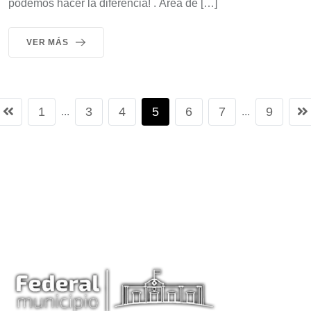
podemos hacer la diferencia! . Área de […]
VER MÁS
1
3
4
5
6
7
9
...
...