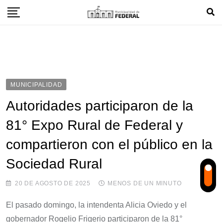
Skip
to
content
MUNICIPALIDAD
Autoridades participaron de la
81° Expo Rural de Federal y
compartieron con el público en la
Sociedad Rural
20 DE AGOSTO DE 2025
MENOS DE UN MINUTO
El pasado domingo, la intendenta Alicia Oviedo y el
gobernador Rogelio Frigerio participaron de la 81°