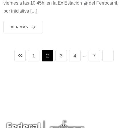
viernes a las 10:45h, en la Ex Estación 🚉 del Ferrocarril,
por iniciativa […]
VER MÁS
1
2
3
4
7
...